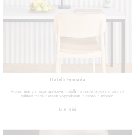
Hotelli Fennada
Vierumäen ytimessä sijaitseva Hotelli Fennada tarjoaa modernit
puitteet tasokkaaseen yöpymiseen ja rentoutumiseen.
Lue lisää