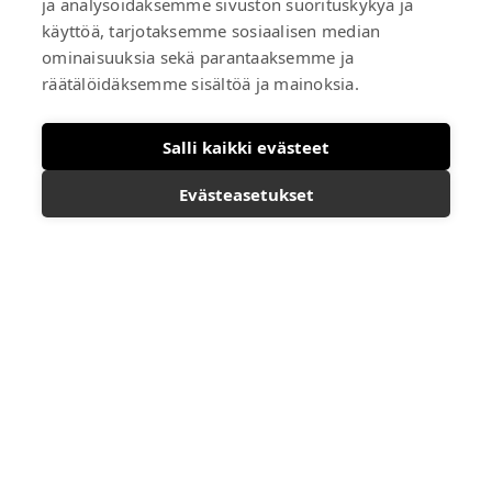
ja analysoidaksemme sivuston suorituskykyä ja
Turun ydinkeskustassa sijaitseva Hamburger Börs avasi ovensa
käyttöä, tarjotaksemme sosiaalisen median
jälleen mittavan remontin jälkeen. Tutustu hotellin uusiin
ominaisuuksia sekä parantaaksemme ja
huoneisiin.
räätälöidäksemme sisältöä ja mainoksia.
Lue lisää
Salli kaikki evästeet
Evästeasetukset