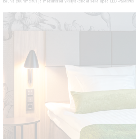
kaunis puurimoitus ja messinkiset yksityiskohdat sekä upea LED-valaistus.