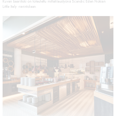
Kuvan baaritiski on toteutettu mittatilaustyönä Scandic Eden Nokian
Little Italy -ravintolaan.