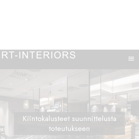
menu
Kiintokalusteet suunnittelusta
toteutukseen