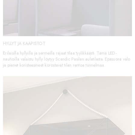
HYLLYT JA KAAPISTOT
Erilaisilla hyllyillä ja sermeillä rajaat tilaa tyylikkäästi. Tämä LED-
nauhoilla valaistu hylly löytyy Scandic Pasilan aulatilasta. Epäsuora valo
ja pienet koristeesineet korostavat tilan rentoa tunnelmaa.