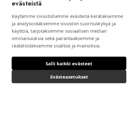
evästeistä
HELSINKI
Käytämme sivustollamme evästeitä kerätäksemme
Klaarantie 3, 00200 HELSINKI
ja analysoidaksemme sivuston suorituskykyä ja
location_on
Kartalla
käyttöä, tarjotaksemme sosiaalisen median
ominaisuuksia sekä parantaaksemme ja
räätälöidäksemme sisältöä ja mainoksia.
Ota yhteyttä
Salli kaikki evästeet
Evästeasetukset