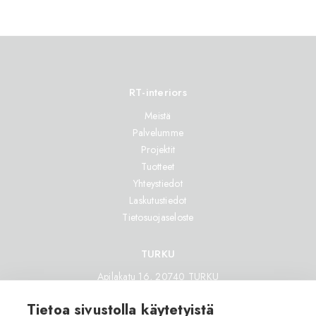
RT-interiors
Meistä
Palvelumme
Projektit
Tuotteet
Yhteystiedot
Laskutustiedot
Tietosuojaseloste
TURKU
Apilakatu 16, 20740 TURKU
location_on
Kartalla
Tietoa sivustolla käytetyistä