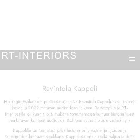
menu
Ravintola Kappeli
Helsingin Esplanadin puistossa sijaitseva Ravintola Kappeli avasi ovensa
keväällä 2022 mittavan uudistuksen jälkeen. Restatopille ja RT-
Interiorsille oli kunnia olla mukana toteuttamassa kulttuurihistoriallisesti
merkittävän kohteen uudistusta. Kohteen suunnittelusta vastasi Fyra.
Kappelilla on tunnetusti pitkä historia erityisesti kirjailijoiden ja
taiteilijoiden kohtaamispaikkana. Kappelissa onkin esillä paljon taidetta