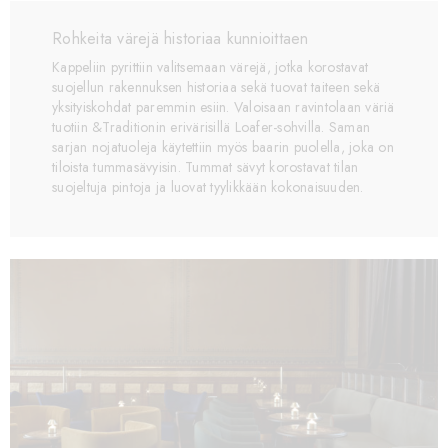
Rohkeita värejä historiaa kunnioittaen
Kappeliin pyrittiin valitsemaan värejä, jotka korostavat
suojellun rakennuksen historiaa sekä tuovat taiteen sekä
yksityiskohdat paremmin esiin. Valoisaan ravintolaan väriä
tuotiin &Traditionin erivärisillä Loafer-sohvilla. Saman
sarjan nojatuoleja käytettiin myös baarin puolella, joka on
tiloista tummasävyisin. Tummat sävyt korostavat tilan
suojeltuja pintoja ja luovat tyylikkään kokonaisuuden.