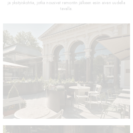
ja yksityiskohtia, jotka nousivat remontin jälkeen esiin aivan uudella
tavalla.