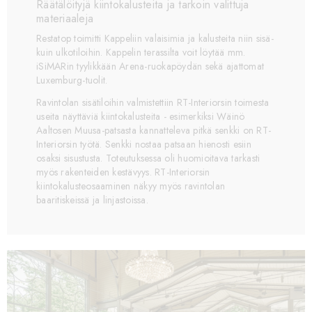
Räätälöityjä kiintokalusteita ja tarkoin valittuja
materiaaleja
Restatop toimitti Kappeliin valaisimia ja kalusteita niin sisä-
kuin ulkotiloihin. Kappelin terassilta voit löytää mm.
iSiMARin tyylikkään Arena-ruokapöydän sekä ajattomat
Luxemburg-tuolit.
Ravintolan sisätiloihin valmistettiin RT-Interiorsin toimesta
useita näyttäviä kiintokalusteita - esimerkiksi Wäinö
Aaltosen Muusa-patsasta kannatteleva pitkä senkki on RT-
Interiorsin työtä. Senkki nostaa patsaan hienosti esiin
osaksi sisustusta. Toteutuksessa oli huomioitava tarkasti
myös rakenteiden kestävyys. RT-Interiorsin
kiintokalusteosaaminen näkyy myös ravintolan
baaritiskeissä ja linjastoissa.