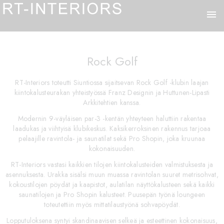
menu
Rock Golf
RT-Interiors toteutti Siuntiossa sijaitsevan Rock Golf -klubin laajan
kiintokalusteurakan yhteistyössä Franz Designin ja Huttunen-Lipasti
Arkkitehtien kanssa.
Modernin 9-väyläisen par-3 -kentän yhteyteen haluttiin rakentaa
laadukas ja viihtyisä klubikeskus. Kaksikerroksinen rakennus tarjoaa
pelaajille ravintola- ja saunatilat sekä Pro Shopin, joka kruunaa
kokonaisuuden.
RT-Interiors vastasi kaikkien tilojen kiintokalusteiden valmistuksesta ja
asennuksesta. Urakka sisälsi muun muassa ravintolan suuret metrisohvat,
kokoustilojen pöydät ja kaapistot, aulatilan näyttökalusteen sekä kaikki
saunatilojen ja Pro Shopin kalusteet. Puusepän työnä loungeen
toteutettiin myös mittatilaustyönä sohvapöydät.
Lopputuloksena syntyi skandinaavisen selkeä ja esteettinen kokonaisuus,