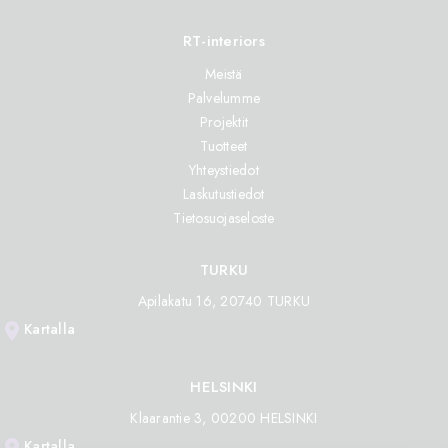
RT-interiors
Meistä
Palvelumme
Projektit
Tuotteet
Yhteystiedot
Laskutustiedot
Tietosuojaseloste
TURKU
Apilakatu 16, 20740 TURKU
location_on
Kartalla
HELSINKI
Klaarantie 3, 00200 HELSINKI
Kartalla