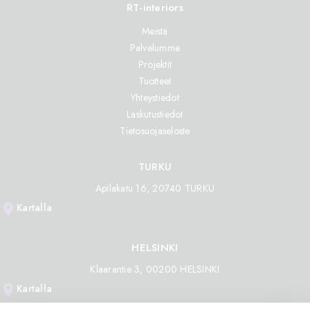
RT-interiors
Meistä
Palvelumme
Projektit
Tuotteet
Yhteystiedot
Laskutustiedot
Tietosuojaseloste
TURKU
Apilakatu 16, 20740 TURKU
location_on
Kartalla
HELSINKI
Klaarantie 3, 00200 HELSINKI
location_on
Kartalla