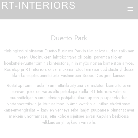
menu
Duetto Park
Helsingissä sijaitsevan Duetto Business Parkin tilat saivat uuden raikkaan
ilmeen. Uudistuksen lähtökohtana oli paitsi parantaa tilojen
houkuttelevuutta toimitilakiinteistönä, niin myös nostaa kiinteistön arvoa.
Restatop ja RT-Interiors olivat mukana toteuttamassa uudistusta yhdessä
tilan konseptisuunnittelusta vastanneen Scope Designin kanssa.
Restatop toimitti aulatilaan mittatilaustyönä valmistetun kiemurtelevan
sohvan, joka on varusteltu pistokepaikoilla. RT-Interiors valmisti
suunnittelijan suunnitelmien pohjalta tilaan upean puupaneloidun
vastaanottotiskin ja istutusaltaan. Nämä ovatkin aulatilan ehdottomat
katseenvangitsijat – kasvien vehreys sekä laajat puupaneelipinnat saavat
melkein unohtamaan, että kohde sijaitsee aivan Käpylän keskiössä
vilkkaiden yhteyksien varrella.